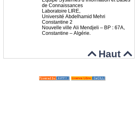
de Connaissances
Laboratoire LIRE,
Université Abdelhamid Mehri
Constantine 2
Nouvelle ville Ali Mendjeli – BP : 67A,
Constantine – Algérie.
Haut


© 2004-2020
Skins Papinou GuppY 5
Licence Libre CeCILL