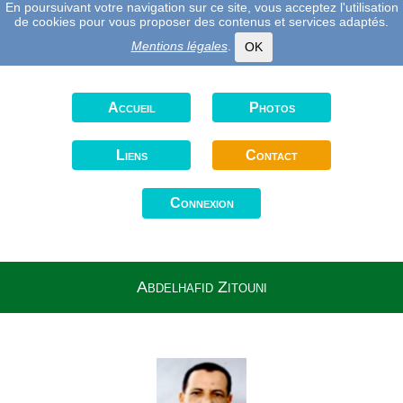
En poursuivant votre navigation sur ce site, vous acceptez l'utilisation
de cookies pour vous proposer des contenus et services adaptés.
Mentions légales
.
OK
Accueil
Photos
Liens
Contact
Connexion
Abdelhafid Zitouni