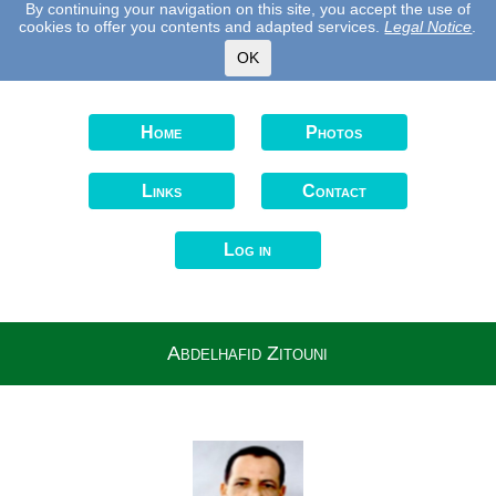
By continuing your navigation on this site, you accept the use of
cookies to offer you contents and adapted services.
Legal Notice
.
OK
Home
Photos
Links
Contact
Log in
Abdelhafid Zitouni